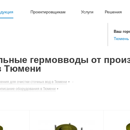
дукция
Проектировщикам
Услуги
Решения
Ваш гор
Тюмень
ьные гермовводы от произ
в Тюмени
ения для очистки сточных вод в Тюмени
-
описание оборудования в Тюмени