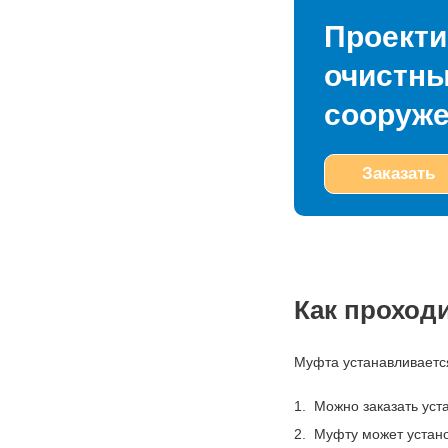
Проекти
очистн
сооруж
Заказать
Как проход
Муфта устанавливается
Можно заказать уст
Муфту может устано