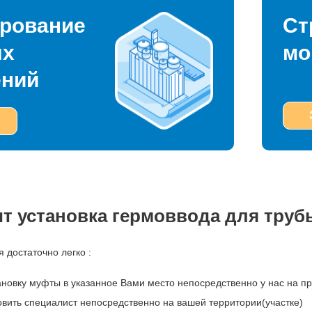
рование
Ст
ых
мо
ений
ит установка гермоввода для труб
 достаточно легко :
ановку муфты в указанное Вами место непосредственно у нас на п
вить специалист непосредственно на вашей территории(участке)