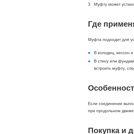
Муфту может устано
Где примен
Муфта подходит для ус
В колодец, кессон 
В стену или фунда
встроить муфту, сле
Особенност
Если соединение выпол
при продольном движен
Покупка и д