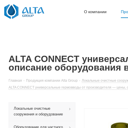
О компании
Про
ALTA CONNECT универсал
описание оборудования 
Главная
-
Продукция компании Alta Group
-
Локальные очистные сооруж
ALTA CONNECT универсальные гермовводы от производителя — цены, 
Локальные очистные
сооружения и оборудование
Оборудование для частного