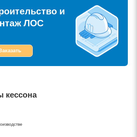
роительство и
нтаж ЛОС
Заказать
ы кессона
роизводстве