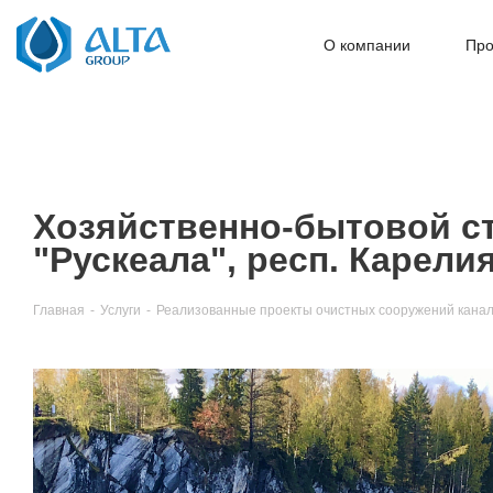
О компании
Про
Хозяйственно-бытовой сто
"Рускеала", респ. Карели
Главная
-
Услуги
-
Реализованные проекты очистных сооружений кана