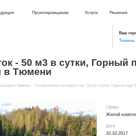
дукция
Проектировщикам
Услуги
Решения
Ваш гор
Тюмень
к - 50 м3 в сутки, Горный 
я в Тюмени
лизации в Тюмени
-
Хозяйственно-бытовой сток - 50 м3 в сутки, Горный парк 
Сфера
Жилой компле
Дата
10.10.2017