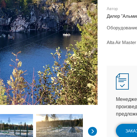
Автор
Дилер "Альми
Оборудовани
Alta Air Master
Менеджер
произвед
предлож
ЗАКА