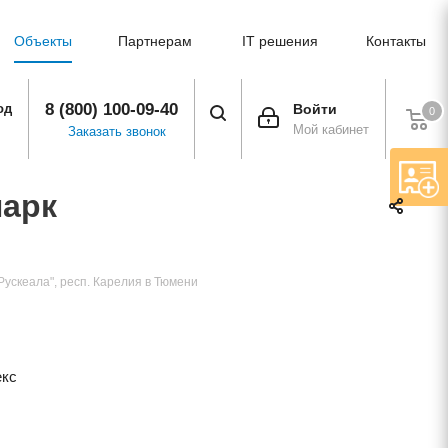
Объекты
Партнерам
IT решения
Контакты
8 (800) 100-09-40
од
Войти
0
Мой кабинет
Заказать звонок
парк
"Рускеала", респ. Карелия в Тюмени
кс